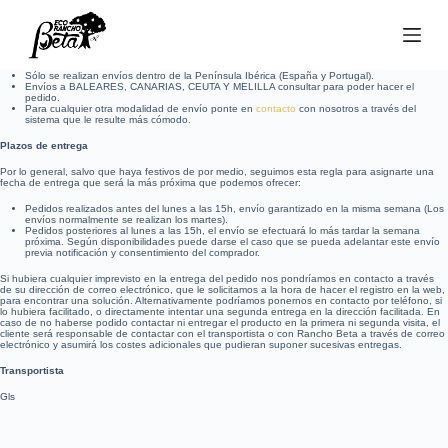
S
a
l
t
a
r
Sólo se realizan envíos dentro de la Península Ibérica (España y Portugal).
a
Envíos a BALEARES, CANARIAS, CEUTA Y MELILLA consultar para poder hacer el
l
pedido.
c
Para cualquier otra modalidad de envío ponte en
contacto
con nosotros a través del
o
sistema que le resulte más cómodo.
n
t
Plazos de entrega
e
n
i
Por lo general, salvo que haya festivos de por medio, seguimos esta regla para asignarte una
d
fecha de entrega que será la más próxima que podemos ofrecer:
o
Pedidos realizados antes del lunes a las 15h, envío garantizado en la misma semana (Los
envíos normalmente se realizan los martes).
Pedidos posteriores al lunes a las 15h, el envío se efectuará lo más tardar la semana
próxima. Según disponibilidades puede darse el caso que se pueda adelantar este envío
previa notificación y consentimiento del comprador.
Si hubiera cualquier imprevisto en la entrega del pedido nos pondríamos en contacto a través
de su dirección de correo electrónico, que le solicitamos a la hora de hacer el registro en la web,
para encontrar una solución. Alternativamente podríamos ponernos en contacto por teléfono, si
lo hubiera facilitado, o directamente intentar una segunda entrega en la dirección facilitada. En
caso de no haberse podido contactar ni entregar el producto en la primera ni segunda visita, el
cliente será responsable de contactar con el transportista o con Rancho Beta a través de correo
electrónico y asumirá los costes adicionales que pudieran suponer sucesivas entregas.
Transportista
Gls