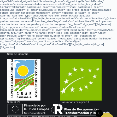
align=”left” vertical_align=”inherit” border=”no_border” cell_padding=”btDoublePadding”
animation=”animate animate-fadein animate-moveleft” text_indent=”no_text_indent”
highlight=”btHighlight” background_color=”” transparent=”” inner_background_color=””
background_image=”” el_class=”btLightSkin” el_style=””][bt_hr top_spaced=”topSemiSpaced”
bottom_spaced=”not-spaced” transparent_border=”noBorder” el_class=”” el_style=””
icon=”no_icon” icon_type=”btIcoDefaultType” icon_color=”btIcoDefaultColor”
icon_size=”btIcoSmallSize”][/bt_hr][bt_header superheadline=”Contáctanos” headline=”¿Quieres
probar nuestros productos?” headline_size=”large” dash=”no” subheadline=”No te lo pienses
más. No tienes nada que perder y sí mucho que ganar. ” el_class=”” el_style=””][/bt_header]
[bt_hr top_spaced=”not-spaced” bottom_spaced=”bottomSmallSpaced”
transparent_border=”noBorder” el_class=”” el_style=””][/bt_hr][bt_button text=”CONTÁCTANOS”
icon=”fa_f061″ url=”” target=”no_target” style=”Filled” icon_position=”Right” color=”Accent”
size=”Medium” width=”Full” el_class=”btTextCenter” el_style=””][/bt_button][bt_hr
top_spaced=”topSemiSpaced” bottom_spaced=”not-spaced” transparent_border=”noBorder”
el_class=”” el_style=”” icon=”no_icon” icon_type=”btIcoDefaultType”
icon_color=”btIcoDefaultColor” icon_size=”btIcoSmallSize”][/bt_hr][/bt_column][/bt_row]
[/bt_section]
Sello de Garantía
Sello CRAE
Producción ecológica UE
0
Copyright © 2026 - María Bezanilla Arce. Diseño web
SIBI