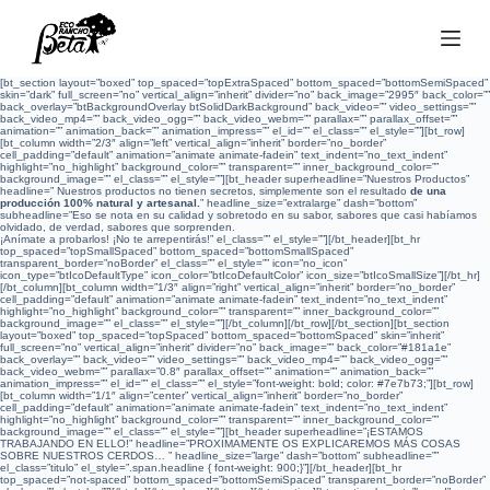
S
a
l
t
a
r
[bt_section layout=”boxed” top_spaced=”topExtraSpaced” bottom_spaced=”bottomSemiSpaced”
a
skin=”dark” full_screen=”no” vertical_align=”inherit” divider=”no” back_image=”2995″ back_color=””
l
back_overlay=”btBackgroundOverlay btSolidDarkBackground” back_video=”” video_settings=””
c
back_video_mp4=”” back_video_ogg=”” back_video_webm=”” parallax=”” parallax_offset=””
o
animation=”” animation_back=”” animation_impress=”” el_id=”” el_class=”” el_style=””][bt_row]
n
[bt_column width=”2/3″ align=”left” vertical_align=”inherit” border=”no_border”
t
cell_padding=”default” animation=”animate animate-fadein” text_indent=”no_text_indent”
e
highlight=”no_highlight” background_color=”” transparent=”” inner_background_color=””
n
background_image=”” el_class=”” el_style=””][bt_header superheadline=”Nuestros Productos”
i
headline=” Nuestros productos no tienen secretos, simplemente son el resultado
de una
d
producción 100% natural y artesanal.
” headline_size=”extralarge” dash=”bottom”
o
subheadline=”Eso se nota en su calidad y sobretodo en su sabor, sabores que casi habíamos
olvidado, de verdad, sabores que sorprenden.
¡Anímate a probarlos! ¡No te arrepentirás!” el_class=”” el_style=””][/bt_header][bt_hr
top_spaced=”topSmallSpaced” bottom_spaced=”bottomSmallSpaced”
transparent_border=”noBorder” el_class=”” el_style=”” icon=”no_icon”
icon_type=”btIcoDefaultType” icon_color=”btIcoDefaultColor” icon_size=”btIcoSmallSize”][/bt_hr]
[/bt_column][bt_column width=”1/3″ align=”right” vertical_align=”inherit” border=”no_border”
cell_padding=”default” animation=”animate animate-fadein” text_indent=”no_text_indent”
highlight=”no_highlight” background_color=”” transparent=”” inner_background_color=””
background_image=”” el_class=”” el_style=””][/bt_column][/bt_row][/bt_section][bt_section
layout=”boxed” top_spaced=”topSpaced” bottom_spaced=”bottomSpaced” skin=”inherit”
full_screen=”no” vertical_align=”inherit” divider=”no” back_image=”” back_color=”#181a1e”
back_overlay=”” back_video=”” video_settings=”” back_video_mp4=”” back_video_ogg=””
back_video_webm=”” parallax=”0.8″ parallax_offset=”” animation=”” animation_back=””
animation_impress=”” el_id=”” el_class=”” el_style=”font-weight: bold; color: #7e7b73;”][bt_row]
[bt_column width=”1/1″ align=”center” vertical_align=”inherit” border=”no_border”
cell_padding=”default” animation=”animate animate-fadein” text_indent=”no_text_indent”
highlight=”no_highlight” background_color=”” transparent=”” inner_background_color=””
background_image=”” el_class=”” el_style=””][bt_header superheadline=”¡ESTAMOS
TRABAJANDO EN ELLO!” headline=”PROXIMAMENTE OS EXPLICAREMOS MÁS COSAS
SOBRE NUESTROS CERDOS… ” headline_size=”large” dash=”bottom” subheadline=””
el_class=”titulo” el_style=”.span.headline { font-weight: 900;}”][/bt_header][bt_hr
top_spaced=”not-spaced” bottom_spaced=”bottomSemiSpaced” transparent_border=”noBorder”